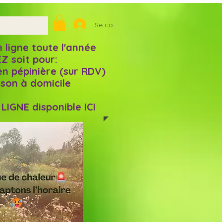
Se connecter
igne toute l'année
Z soit pour:
en pépinière (sur RDV)
aison à domicile
IGNE disponible ICI