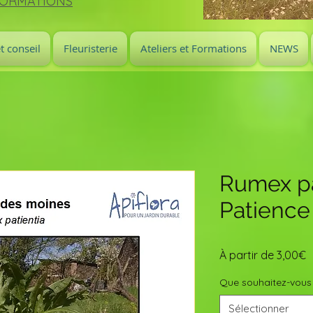
FORMATIONS
t conseil
Fleuristerie
Ateliers et Formations
NEWS
Rumex pa
Patience
P
À partir de
3,00€
p
Que souhaitez-vous
Sélectionner