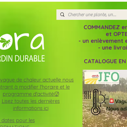
COMMANDEZ en l
et OPTE
- un enlèvement 
- une livr
CATALOGUE EN L
vague de chaleur actuelle nous
traint à modifier l'horaire et le
programme d'activité🥵
Lisez toutes les dernières
informations ici
 dates pour les