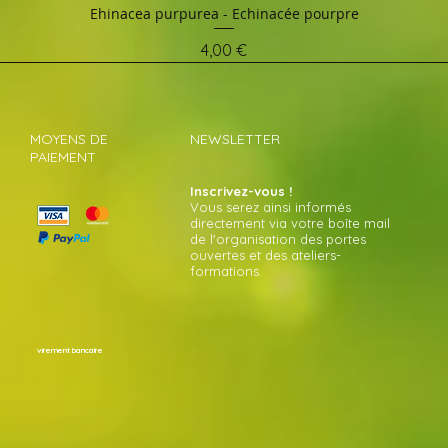
Ehinacea purpurea - Echinacée pourpre
Aperçu rapide
Prix
4,00 €
MOYENS DE
NEWSLETTER
PAIEMENT
Inscrivez-vous !
Vous serez ainsi informés
directement via votre boîte mail
de l'organisation des portes
ouvertes et des ateliers-
formations.
virement bancaire