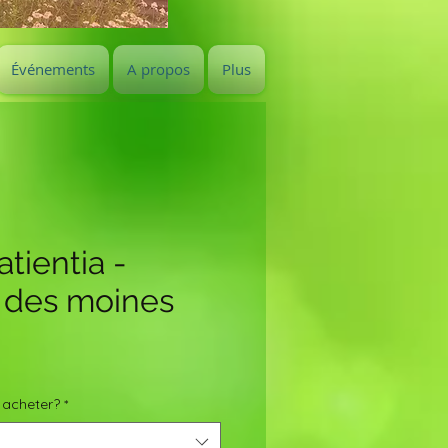
Événements
A propos
Plus
tientia -
 des moines
rix
romotionnel
 acheter?
*