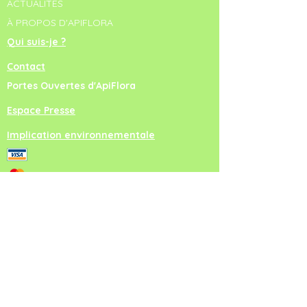
ACTUALITÉS
À PROPOS D'APIFLORA
Qui suis-je ?
Contact
Portes Ouvertes d'ApiFlora
Espace Presse
Implication environnementale
virement bancaire
NEWSLETTER
Inscrivez-vous !
Vous serez ainsi informés directement via
votre boîte mail de l'organisation des portes
ouvertes et des ateliers-formations.