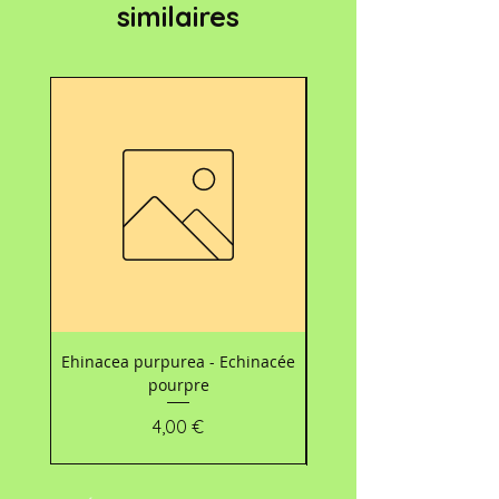
similaires
Nouveau
Ehinacea purpurea - Echinacée
Carte d’accompagnemen
pourpre
les bouquets 💐 - Mo
Prix
4,00 €