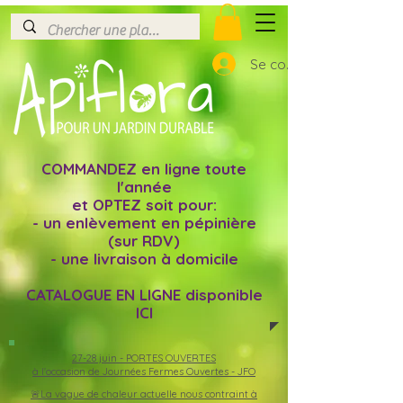
Se connecter
COMMANDEZ en ligne toute
l'année
et OPTEZ soit pour:
- un enlèvement en pépinière
(sur RDV)
- une livraison à domicile
CATALOGUE EN LIGNE disponible
ICI
27-28 juin -
PORTES OUVERTES
à l'occasion de Journées Fermes Ouvertes - JFO
🚨La vague de chaleur actuelle nous contraint à