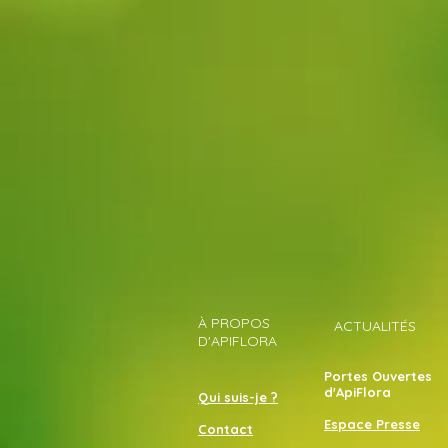
À PROPOS
ACTUALITÉS
D'APIFLORA
Portes Ouvertes
d'ApiFlora
Qui suis-je ?
Espace Presse
Contact