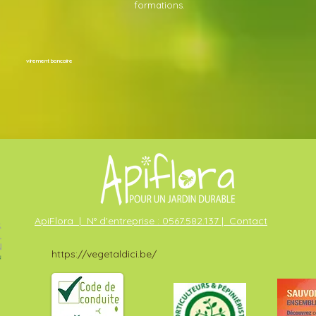
formations.
virement bancaire
ApiFlora | N° d'entreprise : 0567.582.137 | Contact
https://vegetaldici.be/