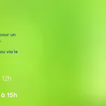
 pour un
.
u via le
 12h
 à 15h