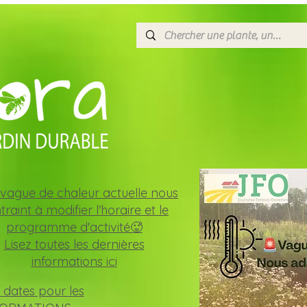
COMMANDEZ en l
et OPTE
- un enlèvement 
- une livr
CATALOGUE EN L
vague de chaleur actuelle nous
traint à modifier l'horaire et le
programme d'activité🥵
Lisez toutes les dernières
informations ici
 dates pour les