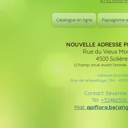
ATELIERS-
Catalogue en ligne
Paysagisme e
NOUVELLE ADRESSE PEPI
Rue du Vieux Moul
4500 Solière
(Champ situé avant l'entrée
Adresse postale
Rue de Wawehaye, 13A - 4500 
Contact: Séverine
Tél:
+32486506
Mail:
apiflora.be(at)