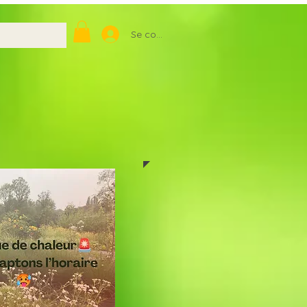
Se connecter
igne toute l'année
Z soit pour:
en pépinière (sur RDV)
aison à domicile
IGNE disponible ICI