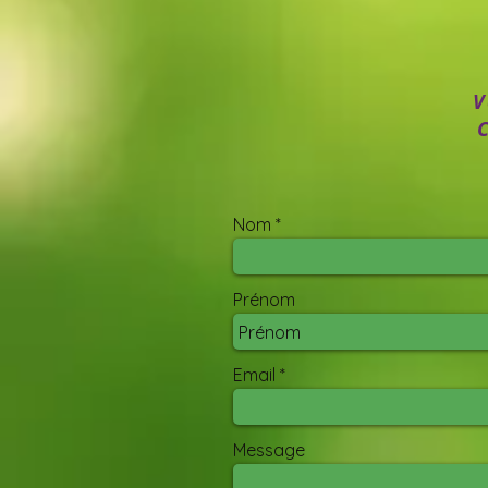
V
Nom
Prénom
Email
Message