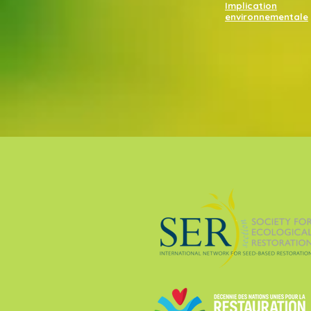
Implication
environnementale