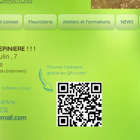
FORMATIONS
t conseil
Fleuristerie
Ateliers et Formations
NEWS
NIERE ! ! !
in , 7
s
Trouvez l'adresse
 du bâtiment)
grâce au QR code !
:
Solières (Huy)
 d'Ans
71
2
gmail.com