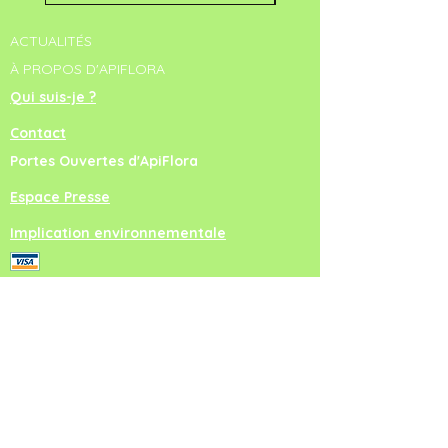
ACTUALITÉS
À PROPOS D'APIFLORA
Qui suis-je ?
Contact
Portes Ouvertes d'ApiFlora
Espace Presse
Implication environnementale
virement bancaire
NEWSLETTER
Inscrivez-vous !
Vous serez ainsi informés directement via
votre boîte mail de l'organisation des portes