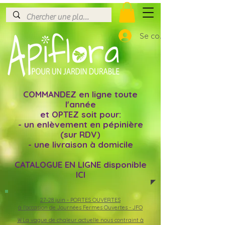
Se connecter
COMMANDEZ en ligne toute
l'année
et OPTEZ soit pour:
- un enlèvement en pépinière
(sur RDV)
- une livraison à domicile
CATALOGUE EN LIGNE disponible
ICI
27-28 juin -
PORTES OUVERTES
à l'occasion de Journées Fermes Ouvertes - JFO
🚨La vague de chaleur actuelle nous contraint à