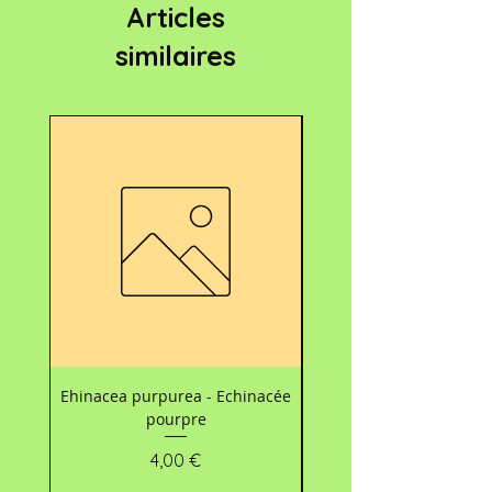
Articles
similaires
Nouveau
Ehinacea purpurea - Echinacée
Carte d’accompagnemen
pourpre
les bouquets 💐 - Mo
Prix
4,00 €