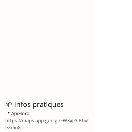
🌱 Infos pratiques
📍 ApiFlora – 
https://maps.app.goo.gl/FWXxJZCKhvt
ezx6n8