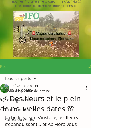
modifier l'horaire et le programme d'activité🥵
Lisez toutes les dernières informations ici
Post
Tous les posts
Séverine ApiFlora
Tous les posts
17 mai
2 min de lecture
🌿 Des fleurs et le plein
Getting Started
de nouvelles dates 🌸
Your Community
La belle saison s’installe, les fleurs 
Portes ouvertes
s’épanouissent… et ApiFlora vous 