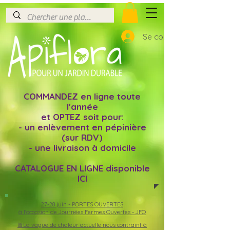
Se connecter
COMMANDEZ en ligne toute
l'année
et OPTEZ soit pour:
- un enlèvement en pépinière
(sur RDV)
- une livraison à domicile
CATALOGUE EN LIGNE disponible
ICI
27-28 juin -
PORTES OUVERTES
à l'occasion de Journées Fermes Ouvertes - JFO
🚨La vague de chaleur actuelle nous contraint à