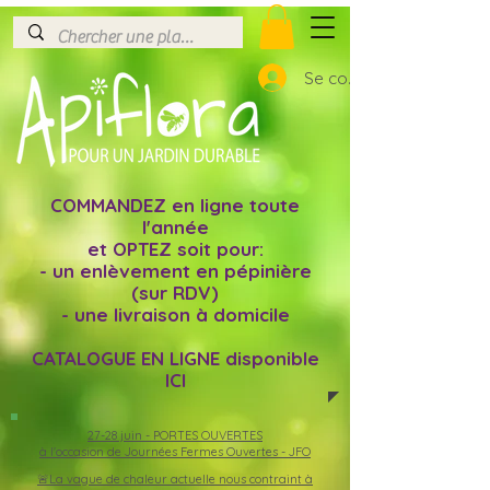
Se connecter
COMMANDEZ en ligne toute
l'année
et OPTEZ soit pour:
- un enlèvement en pépinière
(sur RDV)
- une livraison à domicile
CATALOGUE EN LIGNE disponible
ICI
27-28 juin -
PORTES OUVERTES
à l'occasion de Journées Fermes Ouvertes - JFO
🚨La vague de chaleur actuelle nous contraint à