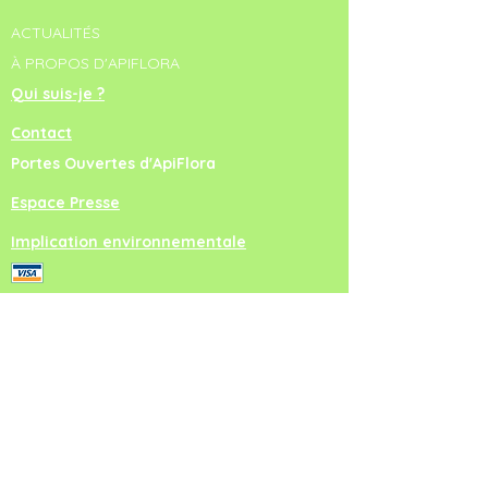
ACTUALITÉS
À PROPOS D'APIFLORA
Qui suis-je ?
Contact
Portes Ouvertes d'ApiFlora
Espace Presse
Implication environnementale
virement bancaire
NEWSLETTER
Inscrivez-vous !
Vous serez ainsi informés directement via
votre boîte mail de l'organisation des portes
ouvertes et des ateliers-formations.