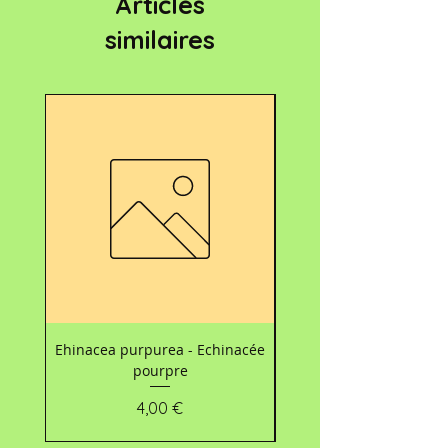
Articles
similaires
Nouveau
Ehinacea purpurea - Echinacée
Carte d’accompagnemen
pourpre
les bouquets 💐 - Mo
Prix
4,00 €