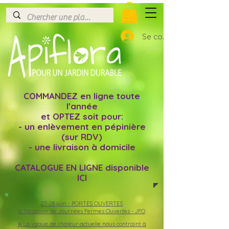
Se connecter
COMMANDEZ en ligne toute
l'année
et OPTEZ soit pour:
- un enlèvement en pépinière
(sur RDV)
- une livraison à domicile
CATALOGUE EN LIGNE disponible
ICI
27-28 juin -
PORTES OUVERTES
à l'occasion de Journées Fermes Ouvertes - JFO
🚨La vague de chaleur actuelle nous contraint à