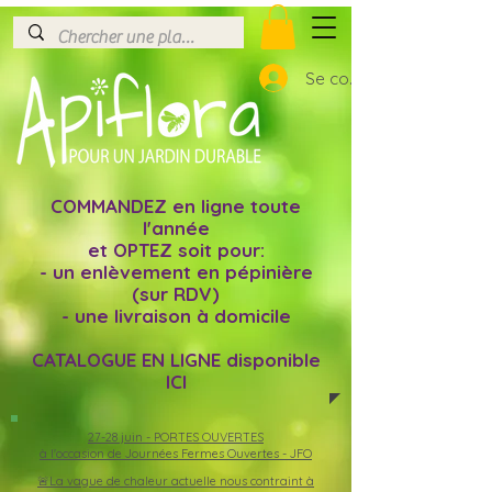
Se connecter
COMMANDEZ en ligne toute
l'année
et OPTEZ soit pour:
- un enlèvement en pépinière
(sur RDV)
- une livraison à domicile
CATALOGUE EN LIGNE disponible
ICI
27-28 juin -
PORTES OUVERTES
à l'occasion de Journées Fermes Ouvertes - JFO
🚨La vague de chaleur actuelle nous contraint à