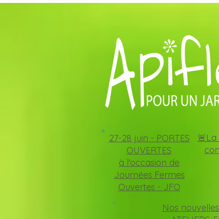
🚨La 
27-28 juin -
PORTES
con
OUVERTES
à l'occasion de
Journées Fermes
Ouvertes - JFO
Nos nouvelles