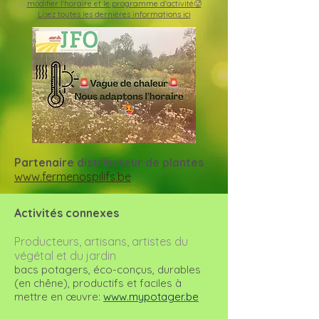
modifier l'horaire et le programme d'activité🥵
Lisez toutes les dernières informations ici
Partenaire distributeur de plantes
www.fermenospilifs.be
Activités connexes
Producteurs, artisans, artistes du
végétal et du jardin
bacs potagers, éco-conçus, durables
(en chêne), productifs et faciles à
mettre en œuvre:
www.mypotager.be