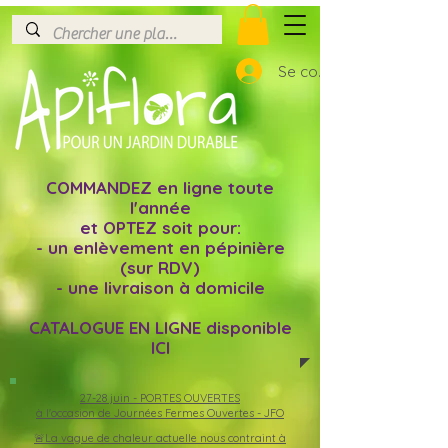
Se connecter
COMMANDEZ en ligne toute
l'année
et OPTEZ soit pour:
- un enlèvement en pépinière
(sur RDV)
- une livraison à domicile
CATALOGUE EN LIGNE disponible
ICI
27-28 juin -
PORTES OUVERTES
à l'occasion de Journées Fermes Ouvertes - JFO
🚨La vague de chaleur actuelle nous contraint à