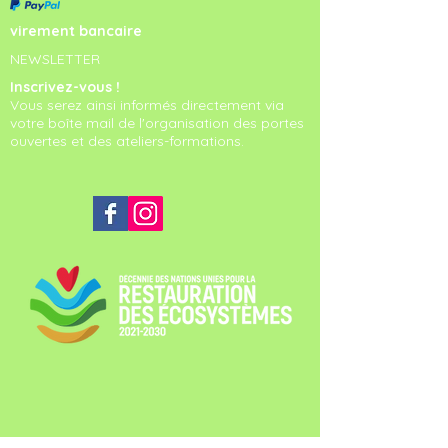
virement bancaire
NEWSLETTER
Inscrivez-vous !
Vous serez ainsi informés directement via
votre boîte mail de l'organisation des portes
ouvertes et des ateliers-formations.