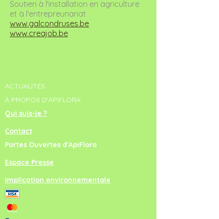
Soutien à l'installation en agriculture
et à l'entrepreunariat
www.galcondruses.be
www.creajob.be
ACTUALITÉS
À PROPOS D'APIFLORA
Qui suis-je ?
Contact
Portes Ouvertes d'ApiFlora
Espace Presse
Implication environnementale